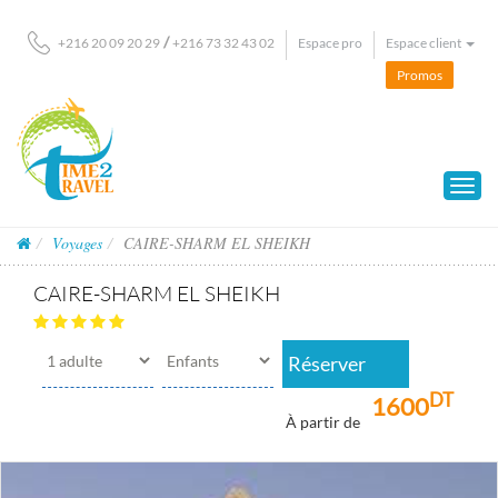
/
Espace pro
Espace client
+216 20 09 20 29
+216 73 32 43 02
Promos
Voyages
CAIRE-SHARM EL SHEIKH
CAIRE-SHARM EL SHEIKH
Réserver
DT
1600
À partir de