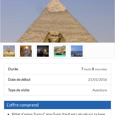
Durée
7
8
Nuits
Journées
Date de début
21/01/2016
Type de visite
Aventure
L'offre comprend
Billet d’avion Tunis-Caire-Tunis (tarif est calculé sur la base