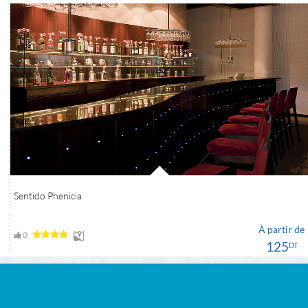
Sentido Phenicia
À partir de
0
125
DT