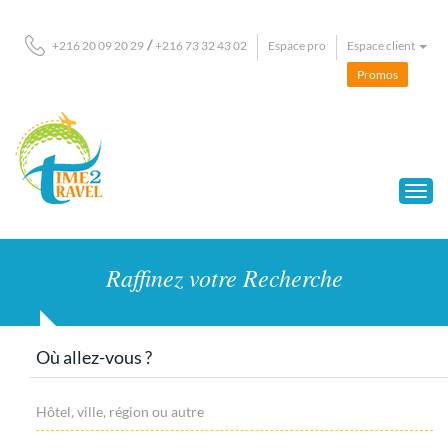
/
Espace pro
Espace client
+216 20 09 20 29
+216 73 32 43 02
Promos
Raffinez votre Recherche
Où allez-vous ?