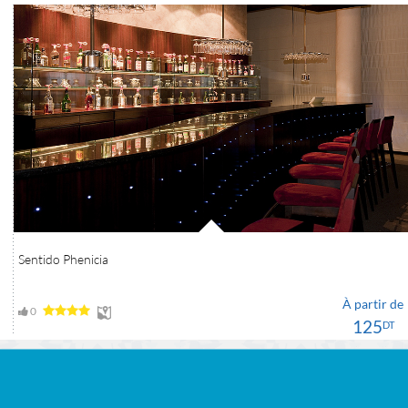
Sentido Phenicia
À partir de
0
125
DT