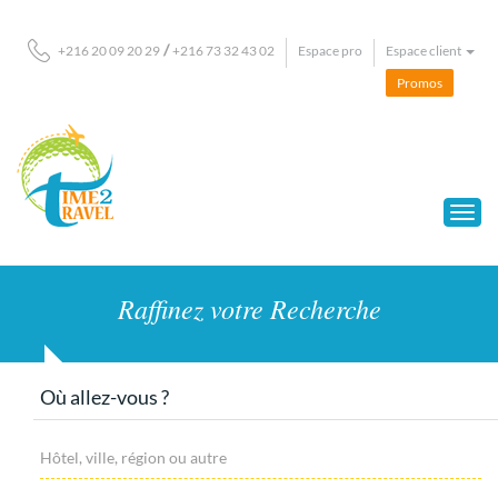
/
Espace pro
Espace client
+216 20 09 20 29
+216 73 32 43 02
Promos
Raffinez votre Recherche
Où allez-vous ?